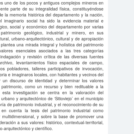
o es uno de los pocos y antiguos complejos mineros en
nte parte de su integralidad física, constituyéndose
e la memoria histórica del departamento y la nación,
 imaginario social ha sido la evidencia material e
ógico, social y económico del departamento por varias
 patrimonio geológico, industrial y minero, en sus
tural, urbano-arquitectónico, cultural y de apropiación
plantea una mirada integral y holística del patrimonio
valores esenciales asociados a las tres categorías
ndagación y revisión crítica de las diversas fuentes
rchivo, levantamientos físico espaciales de campo,
os pobladores, talleres participativos de invocación,
ria e imaginaros locales, con habitantes y vecinos del
r un discurso de identidad y determinar los valores
 patrimonio, como un recurso y bien redituable a la
e esta investigación se centra en la valoración del
 urbano y arquitectónico de ‘Sitioviejo’ en el municipio
ría de patrimonio industrial, y el reconocimiento de su
 en cuenta la tesis del patrimonio industrial como
y multidimensional, y sobre la base de promover una
ación a sus valores: histórico, contextual-territorial,
o-arquitectónico y científico.