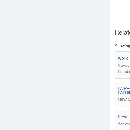
Relat
Showing 
World 
Navas-
Estudi
LA PR
PATRI
MIRA
Presen
Aceved