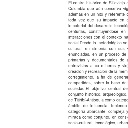
El centro histórico de Sitioviej
Colombia que aún conserva vige
además en un hito y referente d
toda vez que su impacto en el
inmaterial del desarrollo tecnol
centurias, constituyéndose en
interacciones con el contexto na
social.Desde lo metodológico se 
cultural, en sintonía con sus 
enunciadas, en un proceso de i
primarias y documentales de a
entrevistas a ex mineros y viej
creación y recreación de la memo
corregimiento, a fin de genera
compartidos, sobre la base del
sociedad.El objetivo central d
conjunto histórico, arqueológico,
de Titiribí-Antioquia como catego
ámbito de influencia, teniendo
categoría abarcante, compleja 
mirada como conjunto, en consider
socio-cultural, tecnológico, urban