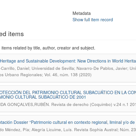
Metadata
Show full item record
ed items
items related by title, author, creator and subject.
Heritage and Sustainable Development: New Directions in World Her
Carrillo, Daniel; Universidad de Sevilla; Navarro-De Pablos, Javier; Uni
os Urbano Regionales; Vol. 46, núm. 138 (2020)
OTECCIÓN DEL PATRIMONIO CULTURAL SUBACUÁTICO EN LA CO
MONIO CULTURAL SUBACUÁTICO DE 2001
.
NDA GONÇALVES,RUBÉN
Revista de derecho (Coquimbo) v.24 n.1 20
tación Dossier “Patrimonio cultural en contexto regional, liminal y/o de 
.
o Méndez, Pía; Alegría Licuime, Luís
Revista Sophia Austral; Núm. 23