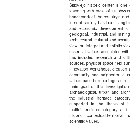
Sitioviejo historic center is on
standing with most of its physica
benchmark of the country’s and r
idea of society has been tangibl
and economic development on 
geological, industrial, and mining
architectural, cultural and socia
view, an integral and holistic vi
essential values associated wit
has included research and crit
sources, physical space field sur
innovation workshops, creation 
community and neighbors to cr
values based on heritage as a 
main goal of this investigatio
archaeological, urban and archite
the industrial heritage catego
supported in the thesis of i
multidimensional category, and 
historic, contextual-territorial,
scientific values.