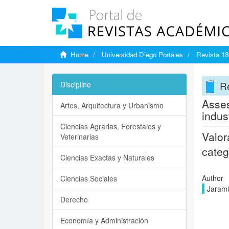
Home
Universidad Diego Portales
Revista 18
Re
Discipline
Asses
Artes, Arquitectura y Urbanismo
indus
Ciencias Agrarias, Forestales y
Valor
Veterinarias
categ
Ciencias Exactas y Naturales
Author
Ciencias Sociales
Jarami
Derecho
Economía y Administración