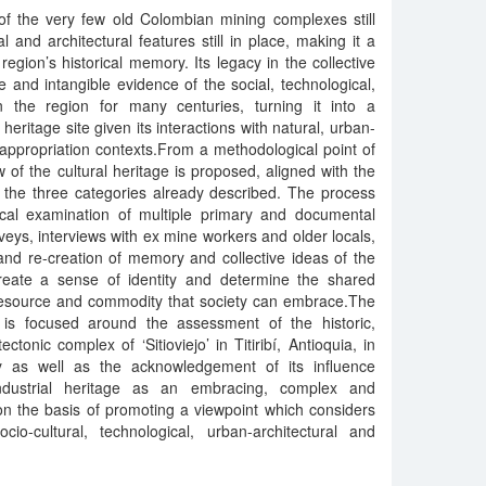
e of the very few old Colombian mining complexes still
l and architectural features still in place, making it a
egion’s historical memory. Its legacy in the collective
e and intangible evidence of the social, technological,
the region for many centuries, turning it into a
 heritage site given its interactions with natural, urban-
l appropriation contexts.From a methodological point of
ew of the cultural heritage is proposed, aligned with the
h the three categories already described. The process
ical examination of multiple primary and documental
veys, interviews with ex mine workers and older locals,
and re-creation of memory and collective ideas of the
eate a sense of identity and determine the shared
resource and commodity that society can embrace.The
n is focused around the assessment of the historic,
ctonic complex of ‘Sitioviejo’ in Titiribí, Antioquia, in
ry as well as the acknowledgement of its influence
ndustrial heritage as an embracing, complex and
on the basis of promoting a viewpoint which considers
 socio-cultural, technological, urban-architectural and