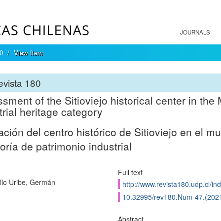
JOURNALS
0
View Item
vista 180
sment of the Sitioviejo historical center in the M
trial heritage category
ación del centro histórico de Sitioviejo en el mu
oría de patrimonio industrial
Full text
llo Uribe, Germán
http://www.revista180.udp.cl/in
10.32995/rev180.Num-47.(2021
Abstract