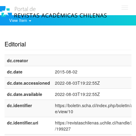
Toggl
navig
View Item
Show simple item record
Editorial
dc.creator
dc.date
2015-08-02
dc.date.accessioned
2022-08-03T19:22:55Z
dc.date.available
2022-08-03T19:22:55Z
dc.identifier
https://boletin.scha.cl/index.php/boletin/art
e/view/10
dc.identifier.uri
https://revistaschilenas.uchile.cl/handle/2
/199227