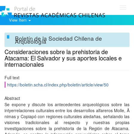
Toggl
navig
View Item
Boletín de la Sociedad Chilena de
Arqueología
Consideraciones sobre la prehistoria de
Atacama: El Salvador y sus aportes locales e
internacionales
Full text
https://boletin.scha.cl/index.php/boletin/article/view/50
Abstract
Se expone y discute los antecedentes arqueológicos sobre las
intyerrelaciones culturales entre los desarrollos alfareros Molle, Ã
nimas y Copiapó con regiones culturales aledañas, señalando las
visiones tradicionales al respecto y nuestras propias
investigaciones sobre la prehistoria de la Región de Atacama.