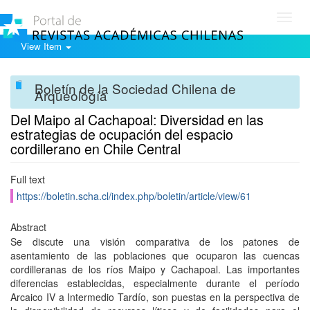
Toggl
navig
View Item
Boletín de la Sociedad Chilena de
Arqueología
Del Maipo al Cachapoal: Diversidad en las
estrategias de ocupación del espacio
cordillerano en Chile Central
Full text
https://boletin.scha.cl/index.php/boletin/article/view/61
Abstract
Se discute una visión comparativa de los patones de
asentamiento de las poblaciones que ocuparon las cuencas
cordilleranas de los ríos Maipo y Cachapoal. Las importantes
diferencias establecidas, especialmente durante el período
Arcaico IV a Intermedio Tardío, son puestas en la perspectiva de