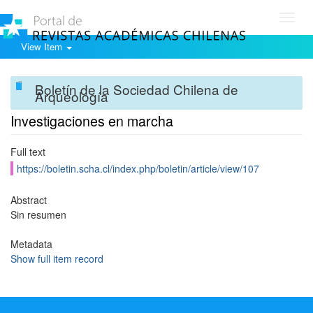
Toggl
navig
View Item
Boletín de la Sociedad Chilena de
Arqueología
Investigaciones en marcha
Full text
https://boletin.scha.cl/index.php/boletin/article/view/107
Abstract
Sin resumen
Metadata
Show full item record