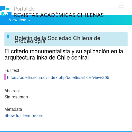
Toggl
navig
View Item
Boletín de la Sociedad Chilena de
Arqueología
El criterio monumentalista y su aplicación en la
arquitectura Inka de Chile central
Full text
https://boletin.scha.cl/index.php/boletin/article/view/205
Abstract
Sin resumen
Metadata
Show full item record