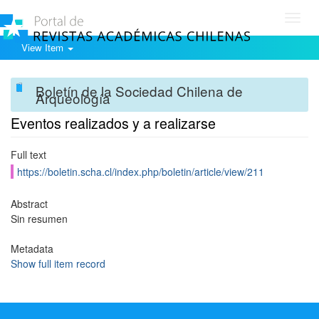
Toggl
navig
View Item
Boletín de la Sociedad Chilena de
Arqueología
Eventos realizados y a realizarse
Full text
https://boletin.scha.cl/index.php/boletin/article/view/211
Abstract
Sin resumen
Metadata
Show full item record