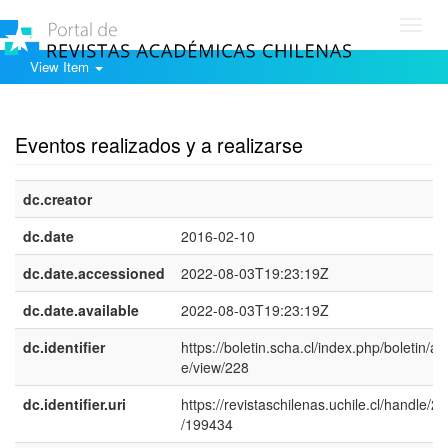
Toggl
navig
View Item
Show simple item record
Eventos realizados y a realizarse
dc.creator
dc.date
2016-02-10
dc.date.accessioned
2022-08-03T19:23:19Z
dc.date.available
2022-08-03T19:23:19Z
dc.identifier
https://boletin.scha.cl/index.php/boletin/art
e/view/228
dc.identifier.uri
https://revistaschilenas.uchile.cl/handle/2
/199434