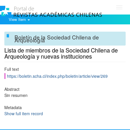
Toggl
navig
View Item
Boletín de la Sociedad Chilena de
Arqueología
Lista de miembros de la Sociedad Chilena de
Arqueología y nuevas instituciones
Full text
https://boletin.scha.cl/index.php/boletin/article/view/269
Abstract
Sin resumen
Metadata
Show full item record