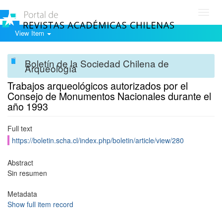
Toggl
navig
View Item
Boletín de la Sociedad Chilena de
Arqueología
Trabajos arqueológicos autorizados por el
Consejo de Monumentos Nacionales durante el
año 1993
Full text
https://boletin.scha.cl/index.php/boletin/article/view/280
Abstract
Sin resumen
Metadata
Show full item record