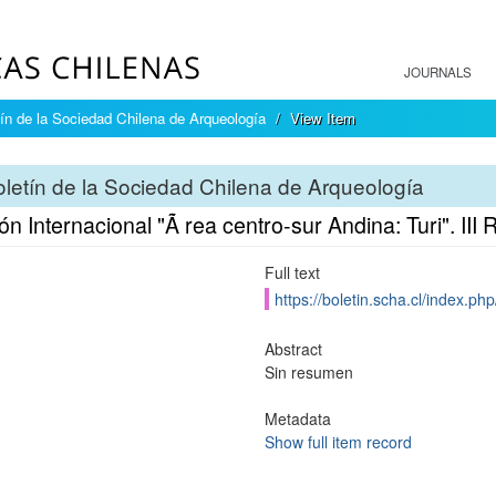
JOURNALS
ín de la Sociedad Chilena de Arqueología
View Item
letín de la Sociedad Chilena de Arqueología
n Internacional "Ã rea centro-sur Andina: Turi". III
Full text
https://boletin.scha.cl/index.php
Abstract
Sin resumen
Metadata
Show full item record