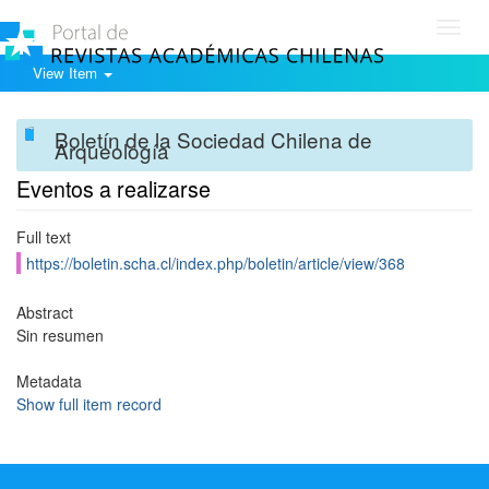
Toggl
navig
View Item
Boletín de la Sociedad Chilena de
Arqueología
Eventos a realizarse
Full text
https://boletin.scha.cl/index.php/boletin/article/view/368
Abstract
Sin resumen
Metadata
Show full item record