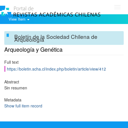
Toggl
navig
View Item
Boletín de la Sociedad Chilena de
Arqueología
Arqueología y Genética
Full text
https://boletin.scha.cl/index.php/boletin/article/view/412
Abstract
Sin resumen
Metadata
Show full item record