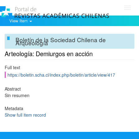
Toggl
navig
View Item
Boletín de la Sociedad Chilena de
Arqueología
Arteología: Demiurgos en acción
Full text
https://boletin.scha.cl/index.php/boletin/article/view/417
Abstract
Sin resumen
Metadata
Show full item record