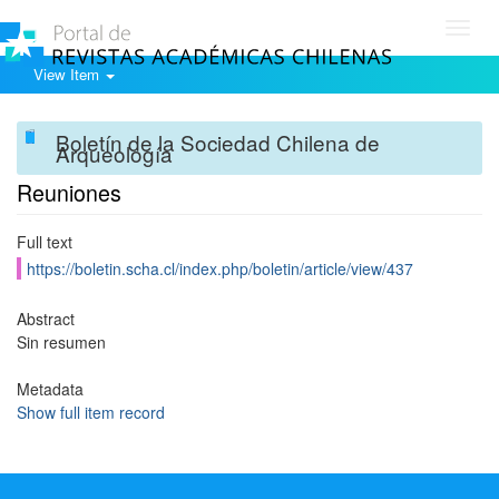
Toggl
navig
View Item
Boletín de la Sociedad Chilena de
Arqueología
Reuniones
Full text
https://boletin.scha.cl/index.php/boletin/article/view/437
Abstract
Sin resumen
Metadata
Show full item record