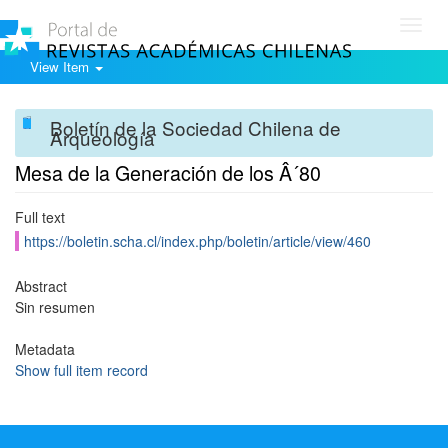
Toggl
navig
View Item
Boletín de la Sociedad Chilena de
Arqueología
Mesa de la Generación de los Â´80
Full text
https://boletin.scha.cl/index.php/boletin/article/view/460
Abstract
Sin resumen
Metadata
Show full item record