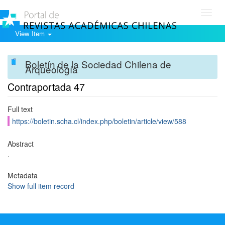
Toggl
navig
View Item
Boletín de la Sociedad Chilena de
Arqueología
Contraportada 47
Full text
https://boletin.scha.cl/index.php/boletin/article/view/588
Abstract
.
Metadata
Show full item record