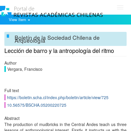
Toggl
navig
View Item
Boletín de la Sociedad Chilena de
Arqueología
Lección de barro y la antropología del ritmo
Author
Vergara, Francisco
Full text
https://boletin.scha.cl/index.php/boletin/article/view/725
10.56575/BSCHA.05200220725
Abstract
The production of mudbricks in the Central Andes teach us three
lessons of anthropological interest. Firstly, it instructs us with the