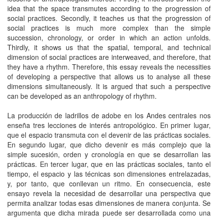
idea that the space transmutes according to the progression of
social practices. Secondly, it teaches us that the progression of
social practices is much more complex than the simple
succession, chronology, or order in which an action unfolds.
Thirdly, it shows us that the spatial, temporal, and technical
dimension of social practices are interweaved, and therefore, that
they have a rhythm. Therefore, this essay reveals the necessities
of developing a perspective that allows us to analyse all these
dimensions simultaneously. It is argued that such a perspective
can be developed as an anthropology of rhythm.
La producción de ladrillos de adobe en los Andes centrales nos
enseña tres lecciones de interés antropológico. En primer lugar,
que el espacio transmuta con el devenir de las prácticas sociales.
En segundo lugar, que dicho devenir es más complejo que la
simple sucesión, orden y cronología en que se desarrollan las
prácticas. En tercer lugar, que en las prácticas sociales, tanto el
tiempo, el espacio y las técnicas son dimensiones entrelazadas,
y, por tanto, que conllevan un ritmo. En consecuencia, este
ensayo revela la necesidad de desarrollar una perspectiva que
permita analizar todas esas dimensiones de manera conjunta. Se
argumenta que dicha mirada puede ser desarrollada como una