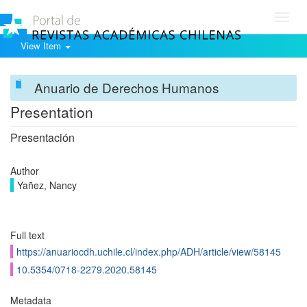
Toggl
navig
View Item
Anuario de Derechos Humanos
Presentation
Presentación
Author
Yañez, Nancy
Full text
https://anuariocdh.uchile.cl/index.php/ADH/article/view/58145
10.5354/0718-2279.2020.58145
Metadata