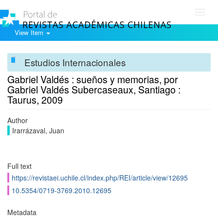
Toggl
navig
View Item
Estudios Internacionales
Gabriel Valdés : sueños y memorias, por
Gabriel Valdés Subercaseaux, Santiago :
Taurus, 2009
Author
Irarrázaval, Juan
Full text
https://revistaei.uchile.cl/index.php/REI/article/view/12695
10.5354/0719-3769.2010.12695
Metadata