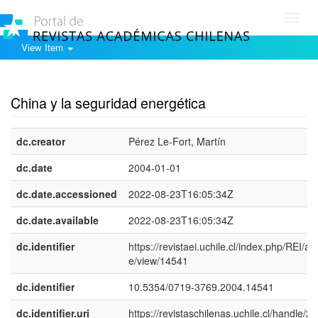
Toggl
navig
View Item
Show simple item record
China y la seguridad energética
dc.creator
Pérez Le-Fort, Martín
dc.date
2004-01-01
dc.date.accessioned
2022-08-23T16:05:34Z
dc.date.available
2022-08-23T16:05:34Z
dc.identifier
https://revistaei.uchile.cl/index.php/REI/arti
e/view/14541
dc.identifier
10.5354/0719-3769.2004.14541
dc.identifier.uri
https://revistaschilenas.uchile.cl/handle/2