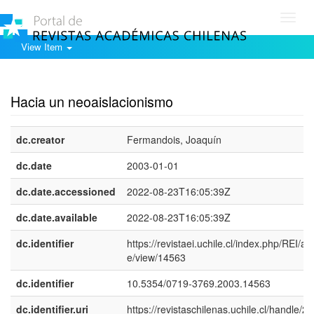
Toggl
navig
View Item
Show simple item record
Hacia un neoaislacionismo
dc.creator
Fermandois, Joaquín
dc.date
2003-01-01
dc.date.accessioned
2022-08-23T16:05:39Z
dc.date.available
2022-08-23T16:05:39Z
dc.identifier
https://revistaei.uchile.cl/index.php/REI/arti
e/view/14563
dc.identifier
10.5354/0719-3769.2003.14563
dc.identifier.uri
https://revistaschilenas.uchile.cl/handle/2