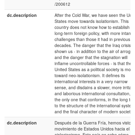
/200612
dc.description
After the Cold War, we have seen the Unit
States move towards isolationism. This
country does not know how to establish a
long-term foreign policy, with more intangi
challenges than those it had in previous
decades. The danger that the Iraq crisis 
shown us - in addition to the air of arroga
and the danger that the stagnation will
inflame uncontrollable forces - is that the
United States as a political society is movi
toward neo-isolationism. It defines its
international interests in a very narrow
sense, and disdains a slower, more irritati
and laborious international consultation, b
the only one that conforms, in the long te
to the structure of the international system
and the final character of modern society.
dc.description
Después de la Guerra Fría, hemos visto 
movimiento de Estados Unidos hacia el
aislacionismo. Este país no sabe cómo