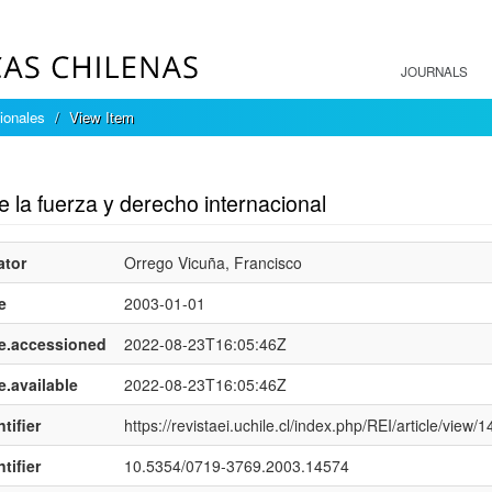
JOURNALS
ionales
View Item
mple item record
 la fuerza y derecho internacional
ator
Orrego Vicuña, Francisco
e
2003-01-01
e.accessioned
2022-08-23T16:05:46Z
e.available
2022-08-23T16:05:46Z
tifier
https://revistaei.uchile.cl/index.php/REI/article/view/
tifier
10.5354/0719-3769.2003.14574