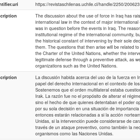
tifier.uri
https://revistaschilenas.uchile.cl/handle/2250/200623
cription
The discussion about the use of force in Iraq has rai
international law in the context of major international 
was in question before the events in Iraq. The reason
institutional regime of the international community, b
the historical constant of intervening by their sole dec
them. The questions that then arise will be related t
the Charter of the United Nations, whether the inter
legitimate defense through a preventive attack, as we
organizations such as the United Nations.
cription
La discusión habida acerca del uso de la fuerza en 
papel del derecho internacional en el contexto de los
Sostenemos que el orden multilateral estaba cuesti
Irak. La razón fue no el propósito de alterar el régim
sino el hecho de que quienes detentaban el poder opt
por su sola decisión en una situación de importanci
entonces estarán relacionadas a si la acción nortea
Unidas, si la intervención puede considerarse de car
través de un ataque preventivo, como también la ne
organismos como las Naciones Unidas.