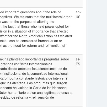
sed important questions about the role of
en-
conflicts. We maintain that the multilateral order
US
 was not the purpose of altering the
ut the fact that those who held power opted for
ision in a situation of importance that affected
o whether the North American action has violated
vention can be considered humanitarian or
ll as the need for reform and reinvention of
Irak ha planteado importantes preguntas sobre
es-
 grandes conflictos internacionales.
ES
onado desde antes de los acontecimientos de
en institucional de la comunidad internacional,
aron por la constante histórica de intervenir
a que los afectaba. Las preguntas que surgen
mericana ha violado la Carta de las Naciones
ácter humanitario o bien una legítima defensa a
cesidad de reforma y reinvención de