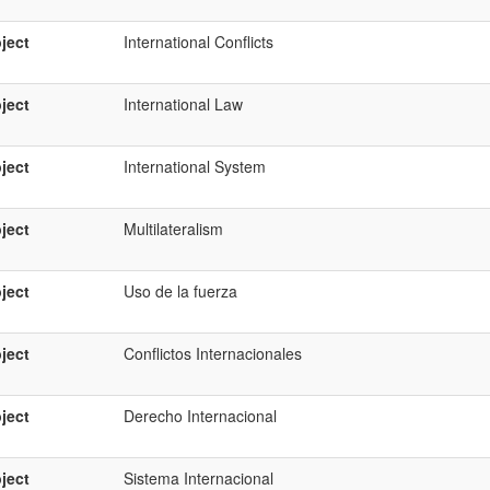
ject
International Conflicts
ject
International Law
ject
International System
ject
Multilateralism
ject
Uso de la fuerza
ject
Conflictos Internacionales
ject
Derecho Internacional
ject
Sistema Internacional