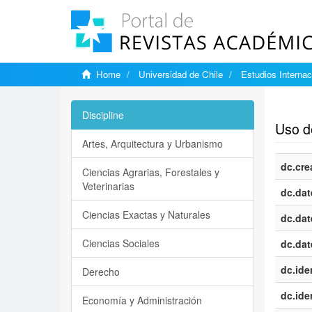
Home
Universidad de Chile
Estudios Internac
Show si
Discipline
Uso de
Artes, Arquitectura y Urbanismo
dc.cre
Ciencias Agrarias, Forestales y
Veterinarias
dc.dat
Ciencias Exactas y Naturales
dc.dat
Ciencias Sociales
dc.dat
dc.iden
Derecho
dc.iden
Economía y Administración