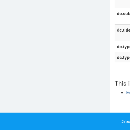
dc.sub
dc.titl
dc.typ
dc.typ
This 
Es
Show si
Direc