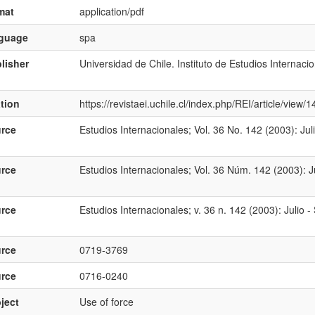
mat
application/pdf
nguage
spa
lisher
Universidad de Chile. Instituto de Estudios Internaci
ation
https://revistaei.uchile.cl/index.php/REI/article/view
rce
Estudios Internacionales; Vol. 36 No. 142 (2003): Jul
rce
Estudios Internacionales; Vol. 36 Núm. 142 (2003): J
rce
Estudios Internacionales; v. 36 n. 142 (2003): Julio 
rce
0719-3769
rce
0716-0240
ject
Use of force