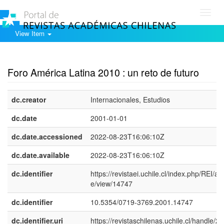
Toggl
navig
View Item
Show simple item record
Foro América Latina 2010 : un reto de futuro
dc.creator
Internacionales, Estudios
dc.date
2001-01-01
dc.date.accessioned
2022-08-23T16:06:10Z
dc.date.available
2022-08-23T16:06:10Z
dc.identifier
https://revistaei.uchile.cl/index.php/REI/arti
e/view/14747
dc.identifier
10.5354/0719-3769.2001.14747
dc.identifier.uri
https://revistaschilenas.uchile.cl/handle/2