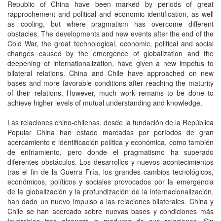
Republic of China have been marked by periods of great
rapprochement and political and economic identification, as well
as cooling, but where pragmatism has overcome different
obstacles. The developments and new events after the end of the
Cold War, the great technological, economic, political and social
changes caused by the emergence of globalization and the
deepening of internationalization, have given a new impetus to
bilateral relations. China and Chile have approached on new
bases and more favorable conditions after reaching the maturity
of their relations. However, much work remains to be done to
achieve higher levels of mutual understanding and knowledge.
Las relaciones chino-chilenas, desde la fundación de la República
Popular China han estado marcadas por períodos de gran
acercamiento e identificación política y económica, como también
de enfriamiento, pero donde el pragmatismo ha superado
diferentes obstáculos. Los desarrollos y nuevos acontecimientos
tras el fin de la Guerra Fría, los grandes cambios tecnológicos,
económicos, políticos y sociales provocados por la emergencia
de la globalización y la profundización de la internacionalización,
han dado un nuevo impulso a las relaciones bilaterales. China y
Chile se han acercado sobre nuevas bases y condiciones más