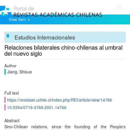
Toggl
navig
View Item
Estudios Internacionales
Relaciones bilaterales chino-chilenas al umbral
del nuevo siglo
Author
Jiang, Shixue
Full text
https://revistaei.uchile.cl/index.php/REI/article/view/14766
10.5354/0719-3769.2001.14766
Abstract
Sino-Chilean relations, since the founding of the People's