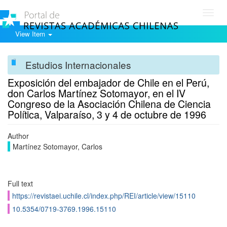
Toggl
navig
View Item
Estudios Internacionales
Exposición del embajador de Chile en el Perú,
don Carlos Martínez Sotomayor, en el IV
Congreso de la Asociación Chilena de Ciencia
Política, Valparaíso, 3 y 4 de octubre de 1996
Author
Martínez Sotomayor, Carlos
Full text
https://revistaei.uchile.cl/index.php/REI/article/view/15110
10.5354/0719-3769.1996.15110