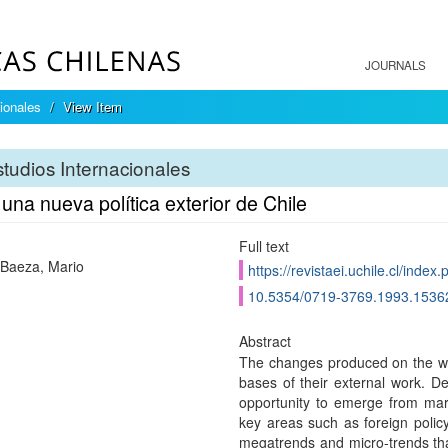
JOURNALS
ionales
View Item
tudios Internacionales
una nueva política exterior de Chile
Full text
Baeza, Mario
https://revistaei.uchile.cl/index
10.5354/0719-3769.1993.1536
Abstract
The changes produced on the worl
bases of their external work. De
opportunity to emerge from mar
key areas such as foreign policy.
megatrends and micro-trends that