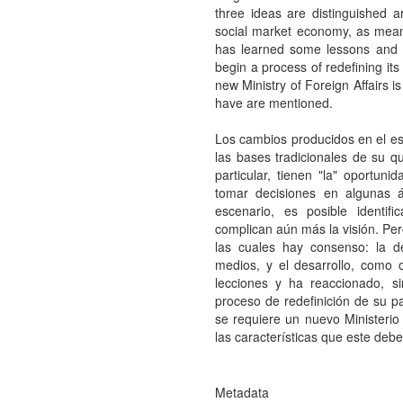
three ideas are distinguished 
social market economy, as means
has learned some lessons and h
begin a process of redefining its p
new Ministry of Foreign Affairs i
have are mentioned.
Los cambios producidos en el es
las bases tradicionales de su q
particular, tienen "la" oportuni
tomar decisiones en algunas á
escenario, es posible identif
complican aún más la visión. Per
las cuales hay consenso: la 
medios, y el desarrollo, como 
lecciones y ha reaccionado, s
proceso de redefinición de su p
se requiere un nuevo Ministeri
las características que este debe
Metadata