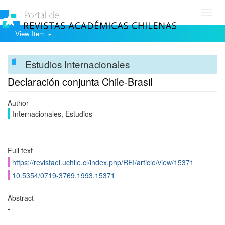
Toggl
navig
View Item
Estudios Internacionales
Declaración conjunta Chile-Brasil
Author
Internacionales, Estudios
Full text
https://revistaei.uchile.cl/index.php/REI/article/view/15371
10.5354/0719-3769.1993.15371
Abstract
-