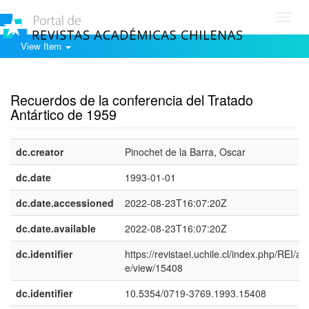
Toggl
navig
View Item
Show simple item record
Recuerdos de la conferencia del Tratado
Antártico de 1959
dc.creator
Pinochet de la Barra, Oscar
dc.date
1993-01-01
dc.date.accessioned
2022-08-23T16:07:20Z
dc.date.available
2022-08-23T16:07:20Z
dc.identifier
https://revistaei.uchile.cl/index.php/REI/arti
e/view/15408
dc.identifier
10.5354/0719-3769.1993.15408