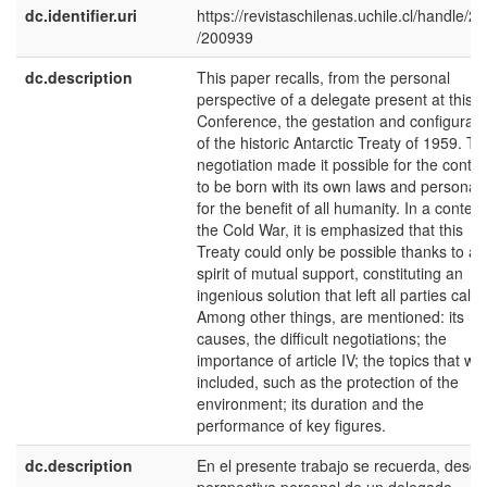
dc.identifier.uri
https://revistaschilenas.uchile.cl/handle/2
/200939
dc.description
This paper recalls, from the personal
perspective of a delegate present at this
Conference, the gestation and configurati
of the historic Antarctic Treaty of 1959. Th
negotiation made it possible for the contin
to be born with its own laws and personali
for the benefit of all humanity. In a context
the Cold War, it is emphasized that this
Treaty could only be possible thanks to a
spirit of mutual support, constituting an
ingenious solution that left all parties calm
Among other things, are mentioned: its
causes, the difficult negotiations; the
importance of article IV; the topics that we
included, such as the protection of the
environment; its duration and the
performance of key figures.
dc.description
En el presente trabajo se recuerda, desde