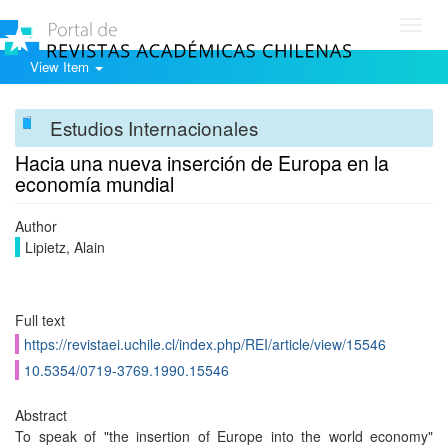
Toggl
navig
View Item
Estudios Internacionales
Hacia una nueva inserción de Europa en la
economía mundial
Author
Lipietz, Alain
Full text
https://revistaei.uchile.cl/index.php/REI/article/view/15546
10.5354/0719-3769.1990.15546
Abstract
To speak of "the insertion of Europe into the world economy"