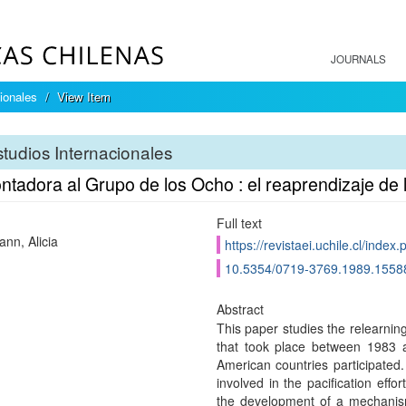
JOURNALS
ionales
View Item
tudios Internacionales
tadora al Grupo de los Ocho : el reaprendizaje de l
Full text
nn, Alicia
https://revistaei.uchile.cl/index
10.5354/0719-3769.1989.1558
Abstract
This paper studies the relearnin
that took place between 1983 a
American countries participated. 
involved in the pacification effo
the development of a mechanism