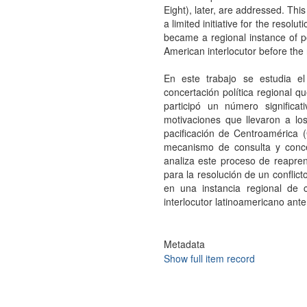
Eight), later, are addressed. Thi
a limited initiative for the resoluti
became a regional instance of po
American interlocutor before the 
En este trabajo se estudia e
concertación política regional q
participó un número signific
motivaciones que llevaron a los
pacificación de Centroamérica 
mecanismo de consulta y conce
analiza este proceso de reaprend
para la resolución de un conflic
en una instancia regional de c
interlocutor latinoamericano ante
Metadata
Show full item record