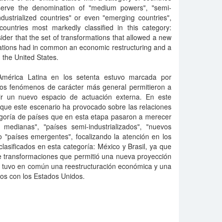
serve the denomination of "medium powers", "semi-
industrialized countries" or even "emerging countries",
countries most markedly classified in this category:
ider that the set of transformations that allowed a new
 nations had in common an economic restructuring and a
th the United States.
 América Latina en los setenta estuvo marcada por
Los fenómenos de carácter más general permitieron a
ir un nuevo espacio de actuación externa. En este
 que este escenario ha provocado sobre las relaciones
goría de países que en esta etapa pasaron a merecer
medianas", "países semi-industrializados", "nuevos
so "países emergentes", focalizando la atención en los
sificados en esta categoría: México y Brasil, ya que
e transformaciones que permitió una nueva proyección
s tuvo en común una reestructuración económica y una
ulos con los Estados Unidos.