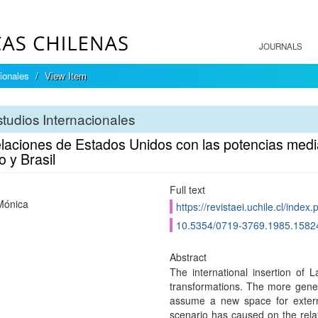
JOURNALS
ionales
View Item
tudios Internacionales
elaciones de Estados Unidos con las potencias medi
 y Brasil
Full text
 Mónica
https://revistaei.uchile.cl/index
10.5354/0719-3769.1985.1582
Abstract
The international insertion of
transformations. The more gene
assume a new space for externa
scenario has caused on the relat