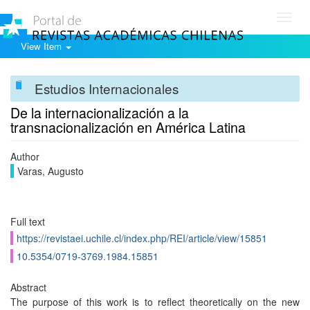
Toggl
navig
View Item
Estudios Internacionales
De la internacionalización a la
transnacionalización en América Latina
Author
Varas, Augusto
Full text
https://revistaei.uchile.cl/index.php/REI/article/view/15851
10.5354/0719-3769.1984.15851
Abstract
The purpose of this work is to reflect theoretically on the new