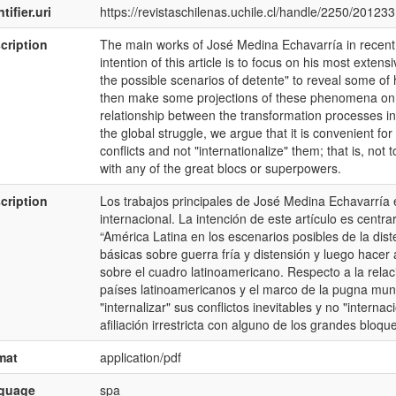
tifier.uri
https://revistaschilenas.uchile.cl/handle/2250/201233
cription
The main works of José Medina Echavarría in recent y
intention of this article is to focus on his most exte
the possible scenarios of detente" to reveal some of
then make some projections of these phenomena on 
relationship between the transformation processes i
the global struggle, we argue that it is convenient for 
conflicts and not "internationalize" them; that is, not 
with any of the great blocs or superpowers.
cription
Los trabajos principales de José Medina Echavarría 
internacional. La intención de este artículo es cent
“América Latina en los escenarios posibles de la dis
básicas sobre guerra fría y distensión y luego hac
sobre el cuadro latinoamericano. Respecto a la relac
países latinoamericanos y el marco de la pugna mun
"internalizar" sus conflictos inevitables y no "interna
afiliación irrestricta con alguno de los grandes bloq
mat
application/pdf
nguage
spa