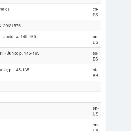
onales
es-
ES
/16129/21576
 - Junio; p. 145-165
en-
US
il - Junio; p. 145-165
es-
ES
Junio; p. 145-165
pt-
BR
en-
US
en-
US