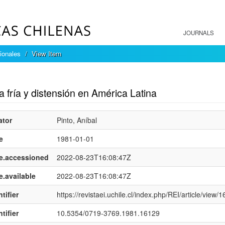
JOURNALS
ionales
View Item
mple item record
 fría y distensión en América Latina
ator
Pinto, Aníbal
e
1981-01-01
e.accessioned
2022-08-23T16:08:47Z
e.available
2022-08-23T16:08:47Z
tifier
https://revistaei.uchile.cl/index.php/REI/article/view/
tifier
10.5354/0719-3769.1981.16129