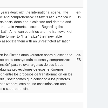
ears dealt with the international scene. The
en-
nsive and comprehensive essay: "Latin America in
US
 his basic ideas about cold war and detente and
the Latin American scene. Regarding the
n Latin American countries and the framework of
the former to "internalize" their inevitable
to associate them with an unrestricted affiliation
en los últimos años versaron sobre el escenario
es-
rarse en su ensayo más extenso y comprensivo:
ES
tensión” para relevar algunas de sus ideas
er algunas proyecciones de esos fenómenos
ión entre los procesos de transformación en los
dial, sostenemos que conviene a los primeros
cionalizarlos"; esto es, no asociarlos con una
ues o superpotencias.