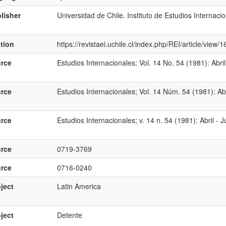
lisher
Universidad de Chile. Instituto de Estudios Internaci
ation
https://revistaei.uchile.cl/index.php/REI/article/view
rce
Estudios Internacionales; Vol. 14 No. 54 (1981): Abril
rce
Estudios Internacionales; Vol. 14 Núm. 54 (1981): Abr
rce
Estudios Internacionales; v. 14 n. 54 (1981): Abril - 
rce
0719-3769
rce
0716-0240
ject
Latin America
ject
Detente