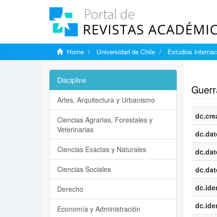
Home
Universidad de Chile
Estudios Internac
Show si
Discipline
Guerra
Artes, Arquitectura y Urbanismo
dc.cre
Ciencias Agrarias, Forestales y
Veterinarias
dc.dat
Ciencias Exactas y Naturales
dc.dat
Ciencias Sociales
dc.dat
dc.iden
Derecho
dc.iden
Economía y Administración