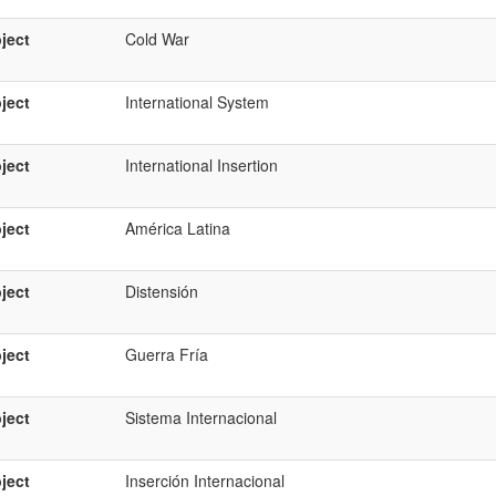
ject
Cold War
ject
International System
ject
International Insertion
ject
América Latina
ject
Distensión
ject
Guerra Fría
ject
Sistema Internacional
ject
Inserción Internacional