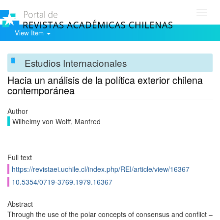
Toggl
navig
View Item
Estudios Internacionales
Hacia un análisis de la política exterior chilena
contemporánea
Author
Wilhelmy von Wolff, Manfred
Full text
https://revistaei.uchile.cl/index.php/REI/article/view/16367
10.5354/0719-3769.1979.16367
Abstract
Through the use of the polar concepts of consensus and conflict –