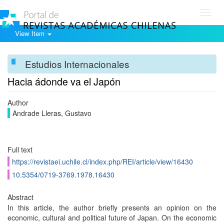
Toggl
navig
View Item
Estudios Internacionales
Hacia ádonde va el Japón
Author
Andrade Lleras, Gustavo
Full text
https://revistaei.uchile.cl/index.php/REI/article/view/16430
10.5354/0719-3769.1978.16430
Abstract
In this article, the author briefly presents an opinion on the
economic, cultural and political future of Japan. On the economic