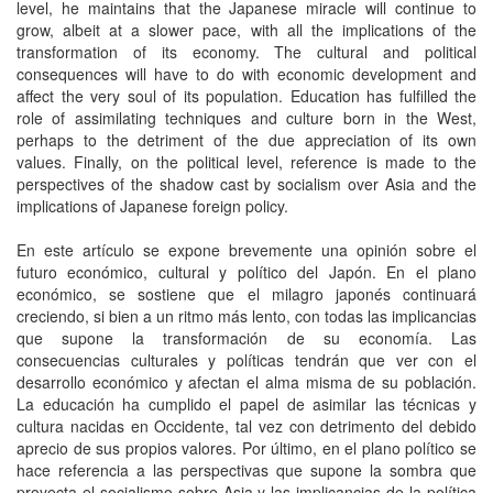
level, he maintains that the Japanese miracle will continue to
grow, albeit at a slower pace, with all the implications of the
transformation of its economy. The cultural and political
consequences will have to do with economic development and
affect the very soul of its population. Education has fulfilled the
role of assimilating techniques and culture born in the West,
perhaps to the detriment of the due appreciation of its own
values. Finally, on the political level, reference is made to the
perspectives of the shadow cast by socialism over Asia and the
implications of Japanese foreign policy.
En este artículo se expone brevemente una opinión sobre el
futuro económico, cultural y político del Japón. En el plano
económico, se sostiene que el milagro japonés continuará
creciendo, si bien a un ritmo más lento, con todas las implicancias
que supone la transformación de su economía. Las
consecuencias culturales y políticas tendrán que ver con el
desarrollo económico y afectan el alma misma de su población.
La educación ha cumplido el papel de asimilar las técnicas y
cultura nacidas en Occidente, tal vez con detrimento del debido
aprecio de sus propios valores. Por último, en el plano político se
hace referencia a las perspectivas que supone la sombra que
proyecta el socialismo sobre Asia y las implicancias de la política