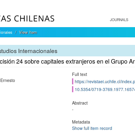
JOURNALS
ionales
View Item
tudios Internacionales
isión 24 sobre capitales extranjeros en el Grupo A
Full text
 Ernesto
https://revistaei.uchile.cl/index
10.5354/0719-3769.1977.1657
Abstract
-
Metadata
Show full item record