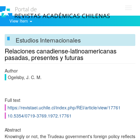
Toggl
navig
View Item
Estudios Internacionales
Relaciones canadiense-latinoamericanas
pasadas, presentes y futuras
Author
Ogelsby, J. C. M.
Full text
https://revistaei.uchile.cl/index.php/REI/article/view/17761
10.5354/0719-3769.1972.17761
Abstract
Knowingly or not, the Trudeau government's foreign policy reflects