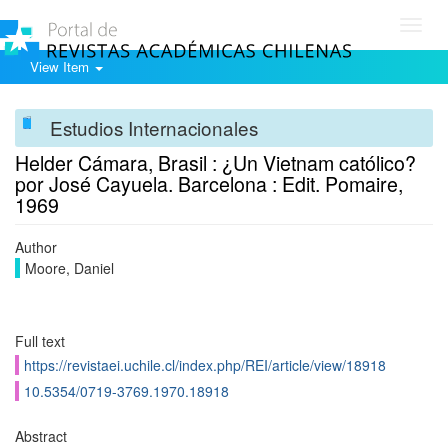
Toggl
navig
View Item
Estudios Internacionales
Helder Cámara, Brasil : ¿Un Vietnam católico?
por José Cayuela. Barcelona : Edit. Pomaire,
1969
Author
Moore, Daniel
Full text
https://revistaei.uchile.cl/index.php/REI/article/view/18918
10.5354/0719-3769.1970.18918
Abstract