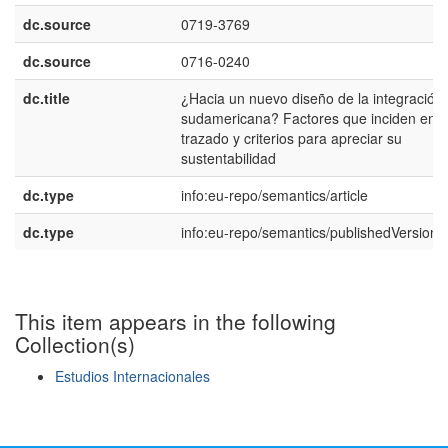
dc.source
0719-3769
dc.source
0716-0240
dc.title
¿Hacia un nuevo diseño de la integración
sudamericana? Factores que inciden en 
trazado y criterios para apreciar su
sustentabilidad
dc.type
info:eu-repo/semantics/article
dc.type
info:eu-repo/semantics/publishedVersion
This item appears in the following
Collection(s)
Estudios Internacionales
Show simple item record