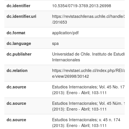
dc.identifier
10.5354/0719-3769.2013.26998
dc.identifier.uri
https://revistaschilenas.uchile.cl/handle/2
/201653
dc.format
application/pdf
dc.language
spa
dc.publisher
Universidad de Chile. Instituto de Estudios
Internacionales
dc.relation
https://revistaei.uchile.cl/index.php/REI/arti
e/view/26998/30142
dc.source
Estudios Internacionales; Vol. 45 No. 174
(2013): Enero - Abril; 103-111
dc.source
Estudios Internacionales; Vol. 45 Núm. 17
(2013): Enero - Abril; 103-111
dc.source
Estudios Internacionales; v. 45 n. 174
(2013): Enero - Abril; 103-111