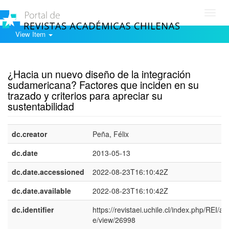
Toggl
navig
View Item
Show simple item record
¿Hacia un nuevo diseño de la integración
sudamericana? Factores que inciden en su
trazado y criterios para apreciar su
sustentabilidad
dc.creator
Peña, Félix
dc.date
2013-05-13
dc.date.accessioned
2022-08-23T16:10:42Z
dc.date.available
2022-08-23T16:10:42Z
dc.identifier
https://revistaei.uchile.cl/index.php/REI/arti
e/view/26998