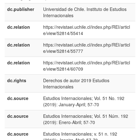
dc.publisher
Universidad de Chile. Instituto de Estudios
e
Internacionales
E
dc.relation
https://revistaei.uchile.cl/index.php/REI/articl
e/view/52814/55414
dc.relation
https://revistaei.uchile.cl/index.php/REI/articl
e/view/52814/55777
dc.relation
https://revistaei.uchile.cl/index.php/REI/articl
e/view/52814/60709
dc.rights
Derechos de autor 2019 Estudios
e
Internacionales
E
dc.source
Estudios Internacionales; Vol. 51 No. 192
e
(2019): January-April; 57-70
U
dc.source
Estudios Internacionales; Vol. 51 Núm. 192
e
(2019): Enero-Abril; 57-70
E
dc.source
Estudios Internacionales; v. 51 n. 192
p