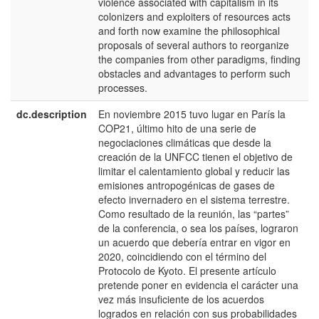
violence associated with capitalism in its
colonizers and exploiters of resources acts
and forth now examine the philosophical
proposals of several authors to reorganize
the companies from other paradigms, finding
obstacles and advantages to perform such
processes.
dc.description
En noviembre 2015 tuvo lugar en París la
e
COP21, último hito de una serie de
E
negociaciones climáticas que desde la
creación de la UNFCC tienen el objetivo de
limitar el calentamiento global y reducir las
emisiones antropogénicas de gases de
efecto invernadero en el sistema terrestre.
Como resultado de la reunión, las “partes”
de la conferencia, o sea los países, lograron
un acuerdo que debería entrar en vigor en
2020, coincidiendo con el término del
Protocolo de Kyoto. El presente artículo
pretende poner en evidencia el carácter una
vez más insuficiente de los acuerdos
logrados en relación con sus probabilidades