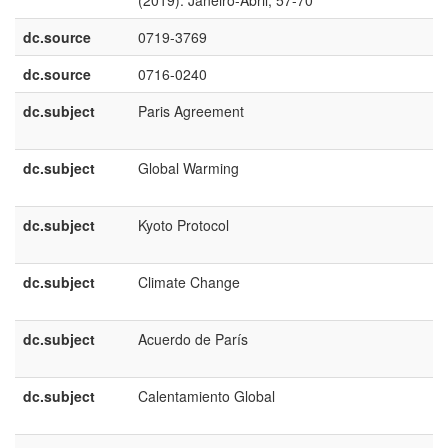
(2019): Janeiro-Abril; 57-70
B
dc.source
0719-3769
dc.source
0716-0240
dc.subject
Paris Agreement
e
U
dc.subject
Global Warming
e
U
dc.subject
Kyoto Protocol
e
U
dc.subject
Climate Change
e
U
dc.subject
Acuerdo de París
e
E
dc.subject
Calentamiento Global
e
E