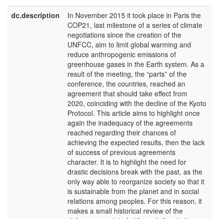
dc.description
In November 2015 it took place in Paris the
e
COP21, last milestone of a series of climate
U
negotiations since the creation of the
UNFCC, aim to limit global warming and
reduce anthropogenic emissions of
greenhouse gases in the Earth system. As a
result of the meeting, the “parts” of the
conference, the countries, reached an
agreement that should take effect from
2020, coinciding with the decline of the Kyoto
Protocol. This article aims to highlight once
again the inadequacy of the agreements
reached regarding their chances of
achieving the expected results, then the lack
of success of previous agreements
character. It is to highlight the need for
drastic decisions break with the past, as the
only way able to reorganize society so that it
is sustainable from the planet and in social
relations among peoples. For this reason, it
makes a small historical review of the