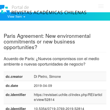
Toggl
navig
View Item
Show simple item record
Paris Agreement: New environmental
commitments or new business
opportunities?
Acuerdo de París: ¿Nuevos compromisos con el medio
ambiente o nuevas oportunidades de negocio?
dc.creator
Di Pietro, Simone
dc.date
2019-04-09
dc.identifier
https://revistaei.uchile.cl/index.php/REI/articl
e/view/52814
dc.identifier
10.5354/0719-3769.2019.52814