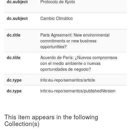
dc.subject
Protocolo de Kyoto
e
E
dc.subject
Cambio Climático
e
E
dc.title
Paris Agreement: New environmental
e
commitments or new business
U
opportunities?
dc.title
Acuerdo de París: ¿Nuevos compromisos
e
con el medio ambiente o nuevas
E
oportunidades de negocio?
dc.type
info:eu-repo/semantics/article
dc.type
info:eu-repo/semantics/publishedVersion
This item appears in the following
Collection(s)