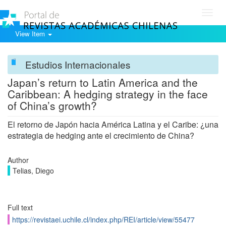
Toggl
navig
View Item
Estudios Internacionales
Japan’s return to Latin America and the
Caribbean: A hedging strategy in the face
of China’s growth?
El retorno de Japón hacia América Latina y el Caribe: ¿una
estrategia de hedging ante el crecimiento de China?
Author
Telias, Diego
Full text
https://revistaei.uchile.cl/index.php/REI/article/view/55477