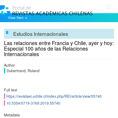
Toggl
navig
View Item
Estudios Internacionales
Las relaciones entre Francia y Chile, ayer y hoy:
Especial 100 años de las Relaciones
Internacionales
Author
Dubertrand, Roland
Full text
https://revistaei.uchile.cl/index.php/REI/article/view/55740
10.5354/0719-3769.2019.55740
Metadata