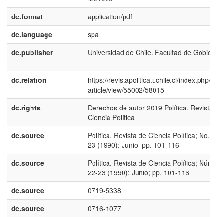
dc.format
application/pdf
dc.language
spa
dc.publisher
Universidad de Chile. Facultad de Gobier
dc.relation
https://revistapolitica.uchile.cl/index.php/R
article/view/55002/58015
dc.rights
Derechos de autor 2019 Política. Revista 
Ciencia Política
dc.source
Política. Revista de Ciencia Política; No. 2
23 (1990): Junio; pp. 101-116
dc.source
Política. Revista de Ciencia Política; Núm.
22-23 (1990): Junio; pp. 101-116
dc.source
0719-5338
dc.source
0716-1077