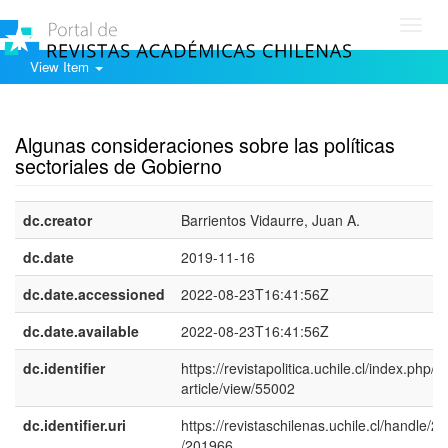
Toggl
navig
View Item
Show simple item record
Algunas consideraciones sobre las políticas
sectoriales de Gobierno
dc.creator
Barrientos Vidaurre, Juan A.
dc.date
2019-11-16
dc.date.accessioned
2022-08-23T16:41:56Z
dc.date.available
2022-08-23T16:41:56Z
dc.identifier
https://revistapolitica.uchile.cl/index.php/R
article/view/55002
dc.identifier.uri
https://revistaschilenas.uchile.cl/handle/2
/201966