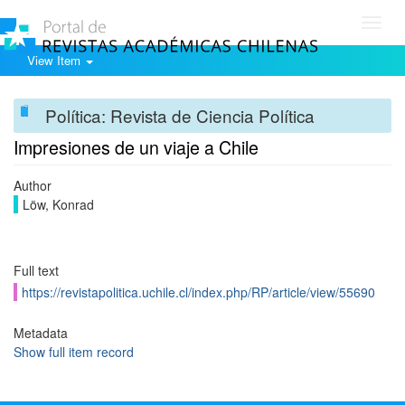
Toggl
navig
View Item
Política: Revista de Ciencia Política
Impresiones de un viaje a Chile
Author
Löw, Konrad
Full text
https://revistapolitica.uchile.cl/index.php/RP/article/view/55690
Metadata
Show full item record