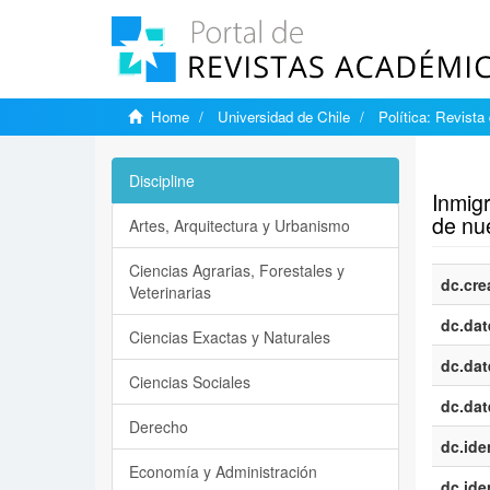
Home
Universidad de Chile
Política: Revista
Show si
Discipline
Inmig
de nu
Artes, Arquitectura y Urbanismo
Ciencias Agrarias, Forestales y
dc.cre
Veterinarias
dc.dat
Ciencias Exactas y Naturales
dc.dat
Ciencias Sociales
dc.dat
Derecho
dc.iden
Economía y Administración
dc.iden