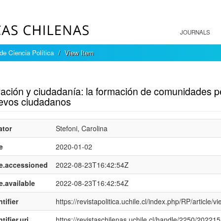
JOURNALS
 de Ciencia Política
View Item
mple item record
ración y ciudadanía: la formación de comunidades 
evos ciudadanos
ator
Stefoni, Carolina
e
2020-01-02
e.accessioned
2022-08-23T16:42:54Z
e.available
2022-08-23T16:42:54Z
tifier
https://revistapolitica.uchile.cl/index.php/RP/article/
tifier.uri
https://revistaschilenas.uchile.cl/handle/2250/202215