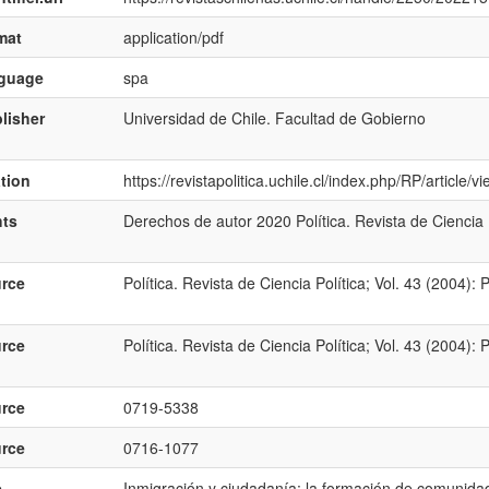
mat
application/pdf
nguage
spa
lisher
Universidad de Chile. Facultad de Gobierno
ation
https://revistapolitica.uchile.cl/index.php/RP/article
hts
Derechos de autor 2020 Política. Revista de Ciencia 
rce
Política. Revista de Ciencia Política; Vol. 43 (2004):
rce
Política. Revista de Ciencia Política; Vol. 43 (2004):
rce
0719-5338
rce
0716-1077
e
Inmigración y ciudadanía: la formación de comunida