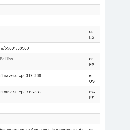
es-
ES
/view/55891/58989
Política
es-
ES
 Primavera; pp. 319-336
en-
US
 Primavera; pp. 319-336
es-
ES
des peruanas en Santiago y la emergencia de
es-