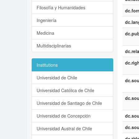
Filosofía y Humanidades
dc.for
Ingeniería
dc.la
Medicina
dc.pub
Multidisciplinarias
dc.rel
dc.rig
Institutions
Universidad de Chile
dc.sou
Universidad Católica de Chile
dc.sou
Universidad de Santiago de Chile
Universidad de Concepción
dc.sou
dc.sou
Universidad Austral de Chile
dc.titl