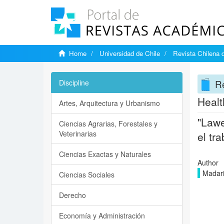
Home
Universidad de Chile
Revista Chilena 
Re
Discipline
Healt
Artes, Arquitectura y Urbanismo
"Lawe
Ciencias Agrarias, Forestales y
Veterinarias
el tr
Ciencias Exactas y Naturales
Author
Madari
Ciencias Sociales
Derecho
Economía y Administración