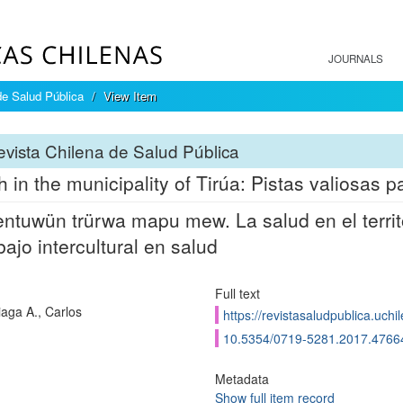
JOURNALS
de Salud Pública
View Item
vista Chilena de Salud Pública
h in the municipality of Tirúa: Pistas valiosas pa
ntuwün trürwa mapu mew. La salud en el territo
abajo intercultural en salud
Full text
aga A., Carlos
https://revistasaludpublica.uch
10.5354/0719-5281.2017.4766
Metadata
Show full item record