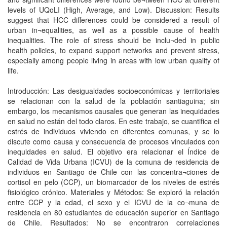
levels of UQoLI (High, Average, and Low). Discussion: Results
suggest that HCC differences could be considered a result of
urban in¬equalities, as well as a possible cause of health
inequalities. The role of stress should be inclu¬ded in public
health policies, to expand support networks and prevent stress,
especially among people living in areas with low urban quality of
life.
Introducción: Las desigualdades socioeconómicas y territoriales
se relacionan con la salud de la población santiaguina; sin
embargo, los mecanismos causales que generan las inequidades
en salud no están del todo claros. En este trabajo, se cuantifica el
estrés de individuos viviendo en diferentes comunas, y se lo
discute como causa y consecuencia de procesos vinculados con
inequidades en salud. El objetivo era relacionar el Índice de
Calidad de Vida Urbana (ICVU) de la comuna de residencia de
individuos en Santiago de Chile con las concentra¬ciones de
cortisol en pelo (CCP), un biomarcador de los niveles de estrés
fisiológico crónico. Materiales y Métodos: Se exploró la relación
entre CCP y la edad, el sexo y el ICVU de la co¬muna de
residencia en 80 estudiantes de educación superior en Santiago
de Chile. Resultados: No se encontraron correlaciones