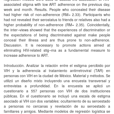
associated stigma with low ART adherence on the previous day,
week and month. Results. People who concealed their disease
had higher risk of non-adherence (RM= 2.33). Participants who
had not revealed their serostatus to friends or relatives also had a
higher probability of non-adherence (RM= 2.35). Coincidentally,
the inter¬views showed that the experiences of discrimination or
the expectations of being discriminated against make people
conceal their illness and are thus prone to non-adherence.
Discussion. It is necessary to promote actions aimed at
eliminating HIV-related stig¬ma as a fundamental measure to
increase adherence to ART.
Introducción. Analizar la relación entre el estigma percibido por
VIH y la adherencia al tratamiento antirretroviral (TAR) en
personas con VIH en la ciudad de México. Material y métodos. Se
utilizó un diseño mixto incluyendo una encuesta transversal y
entrevistas a profundidad. En la encuesta se aplicó un
cuestionario a 557 personas con VIH de dos instituciones
públicas. En el cuestionario se incluyó una escala de estigma
asociado al VIH con dos variables: ocultamiento de su seroestado
a personas no cercanas y revelación de su seroestado a
familiares y amigos. Mediante modelos de regresión logística se