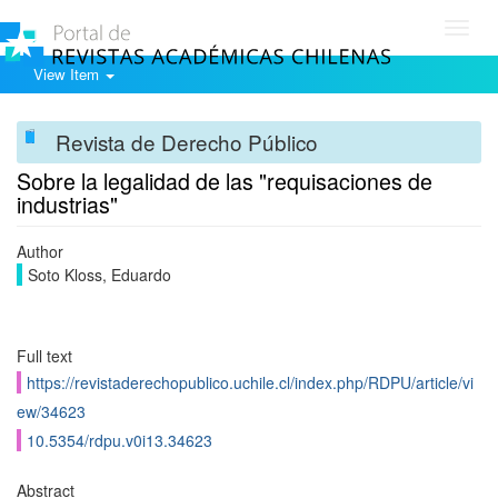
Toggl
navig
View Item
Revista de Derecho Público
Sobre la legalidad de las "requisaciones de
industrias"
Author
Soto Kloss, Eduardo
Full text
https://revistaderechopublico.uchile.cl/index.php/RDPU/article/vi
ew/34623
10.5354/rdpu.v0i13.34623
Abstract